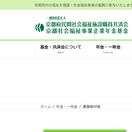
コ
ナ
京都府内の福祉を増進・社会福祉事業の振興に寄与いたしま
ン
ビ
テ
ゲ
ン
ー
ツ
シ
へ
ョ
ス
ン
キ
に
ッ
移
プ
動
基金・共済会について
年金・一時金
About
Pension
ホーム
年金・一時金
遺族給付金