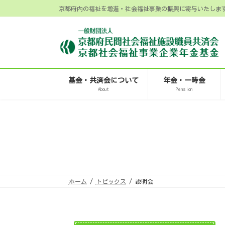
コ
ナ
京都府内の福祉を増進・社会福祉事業の振興に寄与いたしま
ン
ビ
テ
ゲ
ン
ー
ツ
シ
へ
ョ
ス
ン
キ
に
ッ
移
プ
動
基金・共済会について
年金・一時金
About
Pension
ホーム
トピックス
説明会